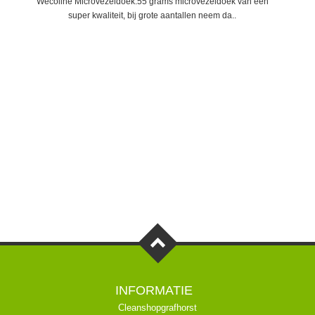
Wecoline Microvezeldoek.55 grams microvezeldoek van een
Wec
super kwaliteit, bij grote aantallen neem da..
INFORMATIE
Cleanshopgrafhorst